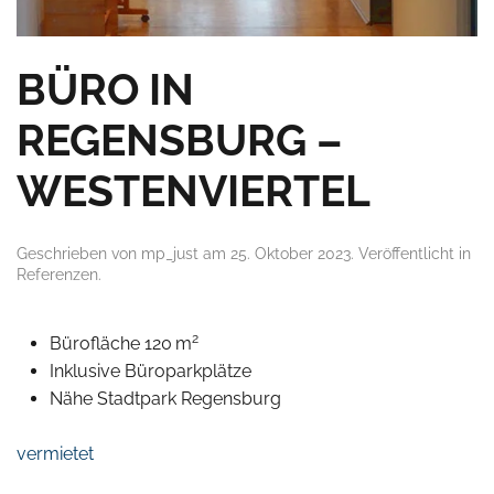
BÜRO IN
REGENSBURG –
WESTENVIERTEL
Geschrieben von
mp_just
am
25. Oktober 2023
. Veröffentlicht in
Referenzen
.
2
Bürofläche 120 m
Inklusive Büroparkplätze
Nähe Stadtpark Regensburg
vermietet