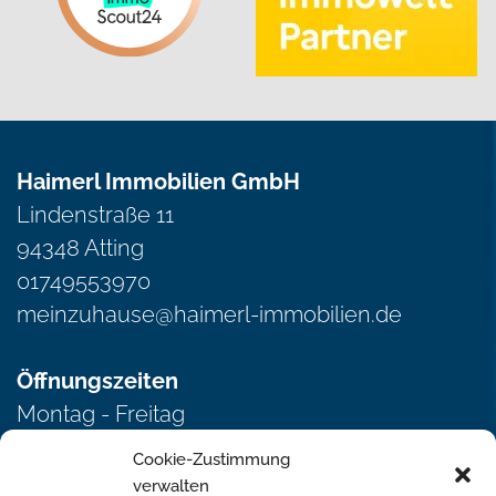
Haimerl Immobilien GmbH
Lindenstraße 11
94348 Atting
01749553970
meinzuhause@haimerl-immobilien.de
Öffnungszeiten
Montag - Freitag
von 8.00 - 12.00 Uhr
Cookie-Zustimmung
und 13.00 - 17.00 Uhr
verwalten