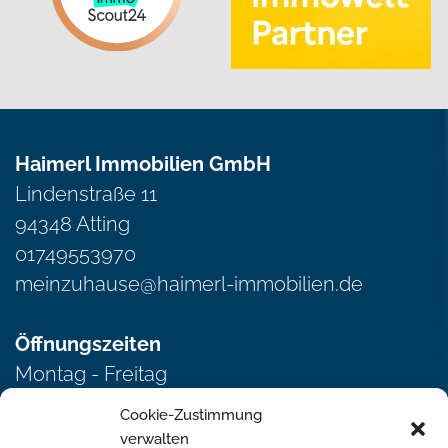
Haimerl Immobilien GmbH
Lindenstraße 11
94348 Atting
01749553970
meinzuhause@haimerl-immobilien.de
Öffnungszeiten
Montag - Freitag
von 8.00 - 12.00 Uhr
Cookie-Zustimmung
und 13.00 - 17.00 Uhr
verwalten